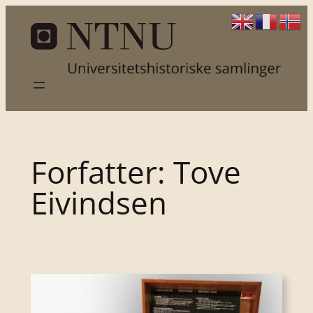
Hopp
til
innhold
Forfatter:
Tove
Eivindsen