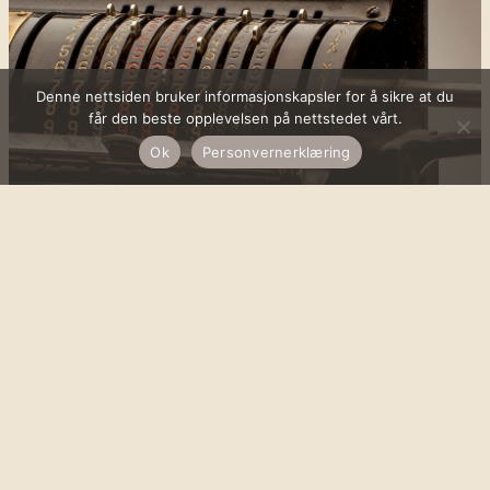
Denne nettsiden bruker informasjonskapsler for å sikre at du
får den beste opplevelsen på nettstedet vårt.
Ok
Personvernerklæring