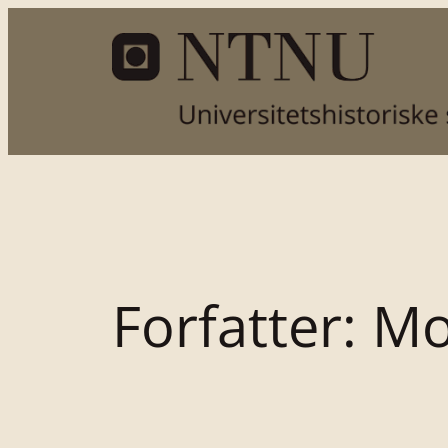
Hopp
til
innhold
Forfatter:
Mo