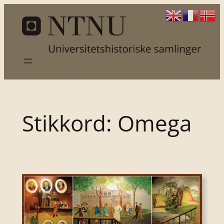
Hopp
til
innhold
Stikkord:
Omega