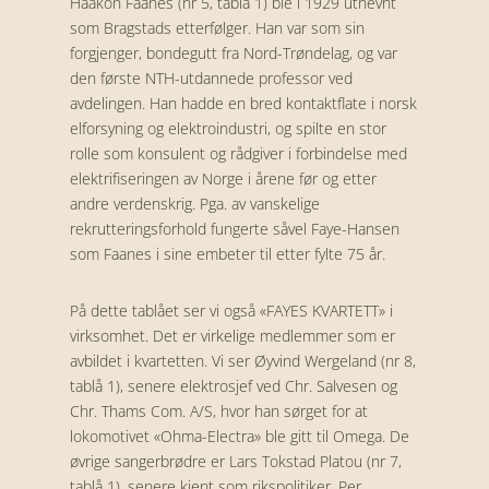
Haakon Faanes (nr 5, tablå 1) ble i 1929 utnevnt
som Bragstads etterfølger. Han var som sin
forgjenger, bondegutt fra Nord-Trøndelag, og var
den første NTH-utdannede professor ved
avdelingen. Han hadde en bred kontaktflate i norsk
elforsyning og elektroindustri, og spilte en stor
rolle som konsulent og rådgiver i forbindelse med
elektrifiseringen av Norge i årene før og etter
andre verdenskrig. Pga. av vanskelige
rekrutteringsforhold fungerte såvel Faye-Hansen
som Faanes i sine embeter til etter fylte 75 år.
På dette tablået ser vi også «FAYES KVARTETT» i
virksomhet. Det er virkelige medlemmer som er
avbildet i kvartetten. Vi ser Øyvind Wergeland (nr 8,
tablå 1), senere elektrosjef ved Chr. Salvesen og
Chr. Thams Com. A/S, hvor han sørget for at
lokomotivet «Ohma-Electra» ble gitt til Omega. De
øvrige sangerbrødre er Lars Tokstad Platou (nr 7,
tablå 1), senere kjent som rikspolitiker, Per