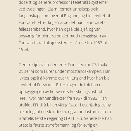
dosent og senere professor i teletrafikksystemer
ved avdelingen. Bjørn Rørholt unnslapp tysk
fangenskap, kom over til England, og ble knyttet til
Forsvaret. Etter krigen arbeidet han i Forsvarets
fellessamband, hvor han også ble sjef, og var
ansvarlig for pionerarbeidet med utbyggingen av
Forsvarets radiolinjesystemer i årene fra 1953 til
1958.
Den tredje av studentene, Finn Lied (nr 27, tablå
2), ser vi som kurer under motstandskampen. Han
lyktes også å komme over til England hvor han ble
knyttet til Forsvaret. Etter krigen deltok han i
oppbyggingen av Forsvarets Forskningsinstitutt
(FFI), hvor han var direktør fra 1957 til 1983. Han
utviklet FFI til å bli en viktig faktor i overføring av ny
teknologi til norsk industri, og var industriminister i
Brattelis første regjering (1971-72). Senere ble han
Statoils første styreformann, og for øvrig en