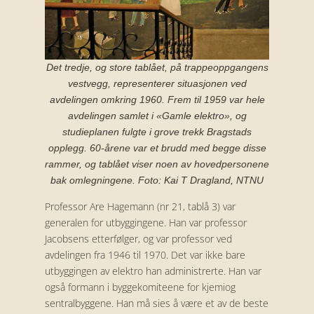
Det tredje, og store tablået, på trappeoppgangens
vestvegg, representerer situasjonen ved
avdelingen omkring 1960. Frem til 1959 var hele
avdelingen samlet i «Gamle elektro», og
studieplanen fulgte i grove trekk Bragstads
opplegg. 60-årene var et brudd med begge disse
rammer, og tablået viser noen av hovedpersonene
bak omlegningene. Foto: Kai T Dragland, NTNU
Professor Are Hagemann (nr 21, tablå 3) var
generalen for utbyggingene. Han var professor
Jacobsens etterfølger, og var professor ved
avdelingen fra 1946 til 1970. Det var ikke bare
utbyggingen av elektro han administrerte. Han var
også formann i byggekomiteene for kjemiog
sentralbyggene. Han må sies å være et av de beste