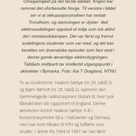
Omegamiljøet på det første tablået. Krigen har
rammet det uforberedte Norge. Til venstre i bildet
ser vi at okkupasjonsmakten har inntatt
Trondheim, og stemningen er dyster. Ved
elektroavdelingen oppstod et miljø som tok aktivt
del i motstandskampen. Det var først og fremst
avdelingens studenter som var med, og det kan
berettes om dramatiske episoder som fant sted i
denne gamle ærverdige elektrobygningen.
Tablåets midtparti tar imidlertid utgangspunkt i
aktiviteter i Bymarka. Foto: Kai T Dragland, NTNU
To av studentene, Haakon Sørbye (nr 29, tablå 2)
og Bjørn Rørholt (nr 28, tablå 2), opererer den
hjemmelagede radiostasjonen Skylark B, hvor tysk
flåteaktivitet blir rapportert til England. Denne
aktiviteten kostet Haakon Sørbye 4 år i
konsentrasjonsleir (bl.a. i Natzweiler og Dachau),
men han kom tilbake til NTH og fullførte sine
studier. I årene fra 1964 til 1987 var han først