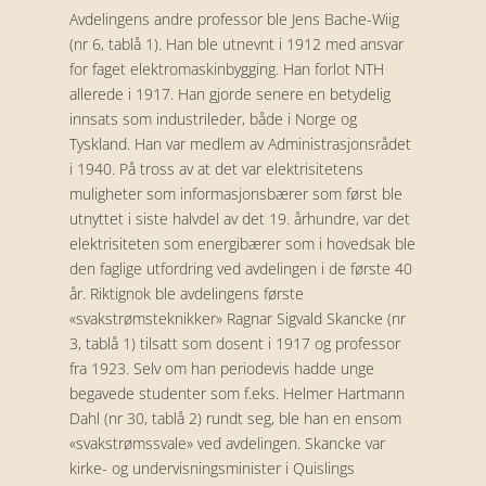
Avdelingens andre professor ble Jens Bache-Wiig
(nr 6, tablå 1). Han ble utnevnt i 1912 med ansvar
for faget elektromaskinbygging. Han forlot NTH
allerede i 1917. Han gjorde senere en betydelig
innsats som industrileder, både i Norge og
Tyskland. Han var medlem av Administrasjonsrådet
i 1940. På tross av at det var elektrisitetens
muligheter som informasjonsbærer som først ble
utnyttet i siste halvdel av det 19. århundre, var det
elektrisiteten som energibærer som i hovedsak ble
den faglige utfordring ved avdelingen i de første 40
år. Riktignok ble avdelingens første
«svakstrømsteknikker» Ragnar Sigvald Skancke (nr
3, tablå 1) tilsatt som dosent i 1917 og professor
fra 1923. Selv om han periodevis hadde unge
begavede studenter som f.eks. Helmer Hartmann
Dahl (nr 30, tablå 2) rundt seg, ble han en ensom
«svakstrømssvale» ved avdelingen. Skancke var
kirke- og undervisningsminister i Quislings