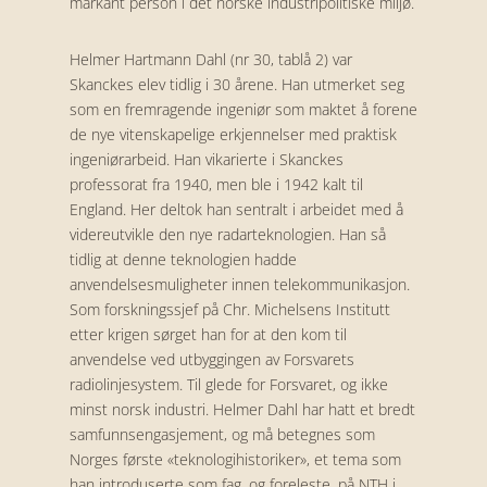
markant person i det norske industripolitiske miljø.
Helmer Hartmann Dahl (nr 30, tablå 2) var
Skanckes elev tidlig i 30 årene. Han utmerket seg
som en fremragende ingeniør som maktet å forene
de nye vitenskapelige erkjennelser med praktisk
ingeniørarbeid. Han vikarierte i Skanckes
professorat fra 1940, men ble i 1942 kalt til
England. Her deltok han sentralt i arbeidet med å
videreutvikle den nye radarteknologien. Han så
tidlig at denne teknologien hadde
anvendelsesmuligheter innen telekommunikasjon.
Som forskningssjef på Chr. Michelsens Institutt
etter krigen sørget han for at den kom til
anvendelse ved utbyggingen av Forsvarets
radiolinjesystem. Til glede for Forsvaret, og ikke
minst norsk industri. Helmer Dahl har hatt et bredt
samfunnsengasjement, og må betegnes som
Norges første «teknologihistoriker», et tema som
han introduserte som fag, og foreleste, på NTH i