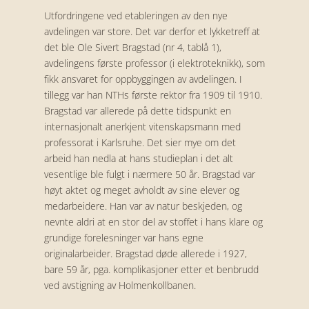
Utfordringene ved etableringen av den nye
avdelingen var store. Det var derfor et lykketreff at
det ble Ole Sivert Bragstad (nr 4, tablå 1),
avdelingens første professor (i elektroteknikk), som
fikk ansvaret for oppbyggingen av avdelingen. I
tillegg var han NTHs første rektor fra 1909 til 1910.
Bragstad var allerede på dette tidspunkt en
internasjonalt anerkjent vitenskapsmann med
professorat i Karlsruhe. Det sier mye om det
arbeid han nedla at hans studieplan i det alt
vesentlige ble fulgt i nærmere 50 år. Bragstad var
høyt aktet og meget avholdt av sine elever og
medarbeidere. Han var av natur beskjeden, og
nevnte aldri at en stor del av stoffet i hans klare og
grundige forelesninger var hans egne
originalarbeider. Bragstad døde allerede i 1927,
bare 59 år, pga. komplikasjoner etter et benbrudd
ved avstigning av Holmenkollbanen.