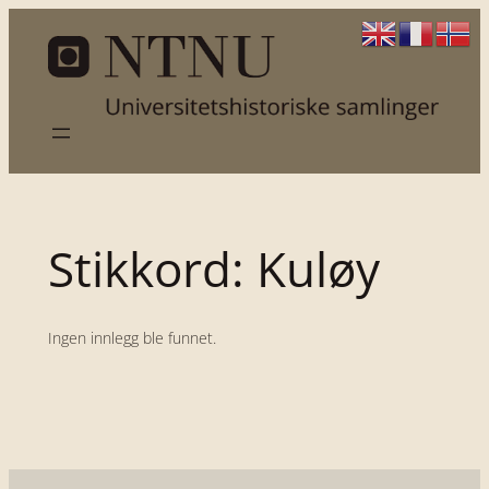
Hopp
til
innhold
Stikkord:
Kuløy
Ingen innlegg ble funnet.